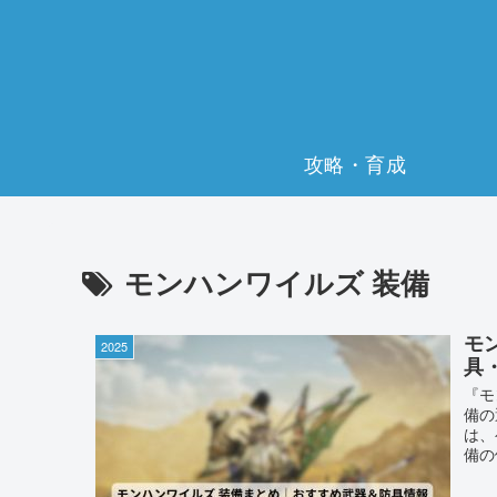
攻略・育成
モンハンワイルズ 装備
モ
2025
具
『モ
備の
は、
備の