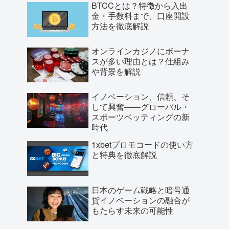
BTCCとは？特徴から入出
金・手数料まで、口座開設
方法を徹底解説
オンラインカジノにボーナ
スが多い理由とは？仕組み
や背景を解説
イノベーション、信頼、そ
して興奮――グローバル・
スポーツベッティングの新
時代
1xbetプロモコードの使い方
と特典を徹底解説
日本のゲーム戦略と暗号通
貨イノベーションの融合が
もたらす未来の可能性