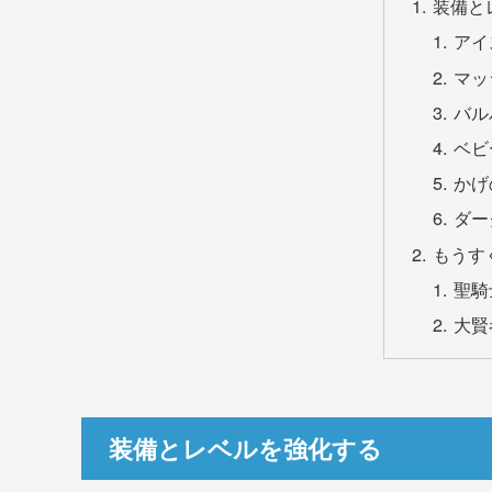
装備と
アイ
マッ
バル
ベビ
かげ
ダー
もうす
聖騎
大賢
装備とレベルを強化する