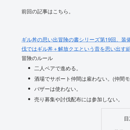
前回の記事はこちら。
ギル丼の思い出
冒険の書シリーズ第19回。装
伐ではギル丼＋解放クエという昔を思い出す
冒険のルール
二人ペアで進める。
酒場でサポート仲間は雇わない。(仲間モ
バザーは使わない。
売り募集や討伐配布には参加しない。
目