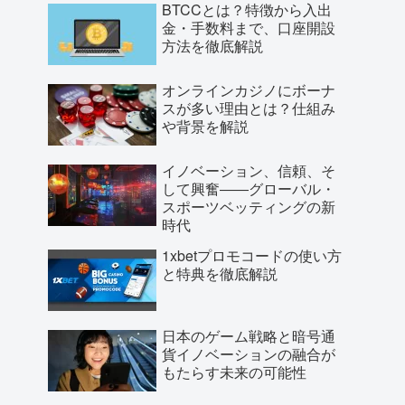
BTCCとは？特徴から入出
金・手数料まで、口座開設
方法を徹底解説
オンラインカジノにボーナ
スが多い理由とは？仕組み
や背景を解説
イノベーション、信頼、そ
して興奮――グローバル・
スポーツベッティングの新
時代
1xbetプロモコードの使い方
と特典を徹底解説
日本のゲーム戦略と暗号通
貨イノベーションの融合が
もたらす未来の可能性