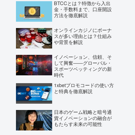
BTCCとは？特徴から入出
金・手数料まで、口座開設
方法を徹底解説
オンラインカジノにボーナ
スが多い理由とは？仕組み
や背景を解説
イノベーション、信頼、そ
して興奮――グローバル・
スポーツベッティングの新
時代
1xbetプロモコードの使い方
と特典を徹底解説
日本のゲーム戦略と暗号通
貨イノベーションの融合が
もたらす未来の可能性