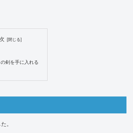
次
さの剣を手に入れる
した。