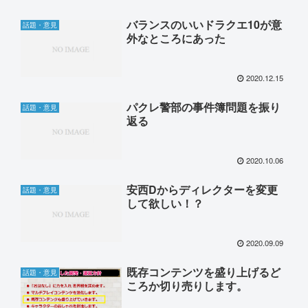
バランスのいいドラクエ10が意
話題・意見
外なところにあった
2020.12.15
パクレ警部の事件簿問題を振り
話題・意見
返る
2020.10.06
安西Dからディレクターを変更
話題・意見
して欲しい！？
2020.09.09
既存コンテンツを盛り上げるど
話題・意見
ころか切り売りします。